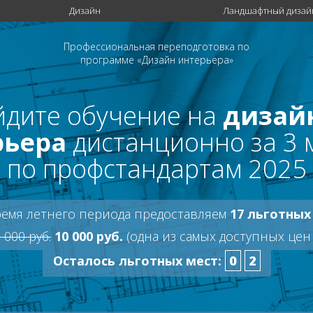
Дизайн
Ландшафтный дизай
Профессиональная переподготовка по
программе «Дизайн интерьера»
дите обучение на
дизай
рьера
дистанционно за 3 
по профстандартам 2025
ремя летнего периода предоставляем
17 льготных
 000 руб.
10 000 руб.
(одна из самых доступных цен
Осталось льготных мест:
0
2