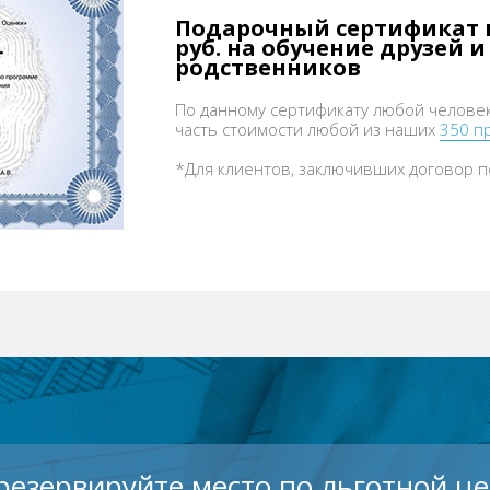
Подарочный сертификат н
руб. на обучение друзей и
родственников
По данному сертификату любой челове
часть стоимости любой из наших
350 п
*Для клиентов, заключивших договор п
резервируйте место по льготной це