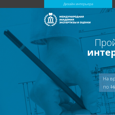
Дизайн интерьера
Прой
инте
На в
по
16