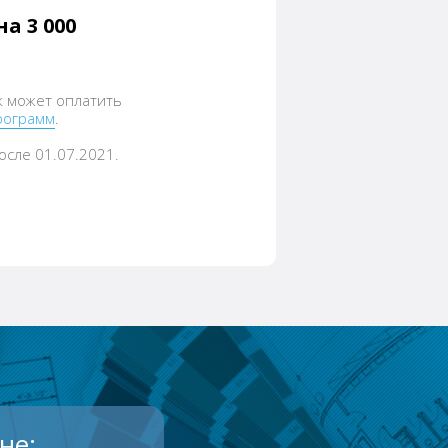
а 3 000
к может оплатить
рограмм
.
осле 01.07.2021.
не: