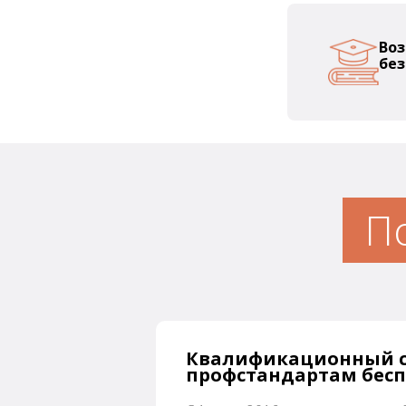
Воз
без
П
Квалификационный с
профстандартам беспл